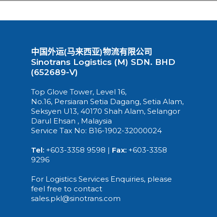
中国外运(马来西亚)物流有限公司
Sinotrans Logistics (M) SDN. BHD
(652689-V)
Top Glove Tower, Level 16,
No.16, Persiaran Setia Dagang, Setia Alam,
Seksyen U13, 40170 Shah Alam, Selangor
Darul Ehsan , Malaysia
Service Tax No: B16-1902-32000024
Tel:
+603-3358 9598 |
Fax:
+603-3358
9296
For Logistics Services Enquiries, please
feel free to contact
sales.pkl@sinotrans.com