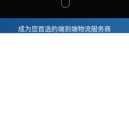
成为您首选的端到端物流服务商
中国外运(马来西亚)物流有限公司
Sinotrans Logistics (M) SDN. BHD
(652689-V)
Top Glove Tower, Level 16,
No.16, Persiaran Setia Dagang, Setia Alam,
Seksyen U13, 40170 Shah Alam, Selangor
Darul Ehsan , Malaysia
Service Tax No: B16-1902-32000024